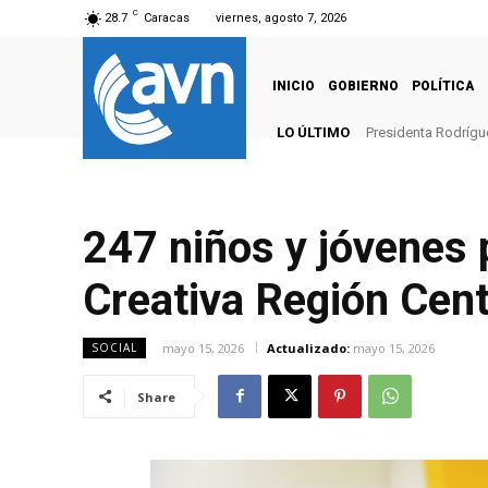
C
28.7
Caracas
viernes, agosto 7, 2026
INICIO
GOBIERNO
POLÍTICA
LO ÚLTIMO
Presidenta Rodrígu
247 niños y jóvenes 
Creativa Región Cent
mayo 15, 2026
Actualizado:
mayo 15, 2026
SOCIAL
Share