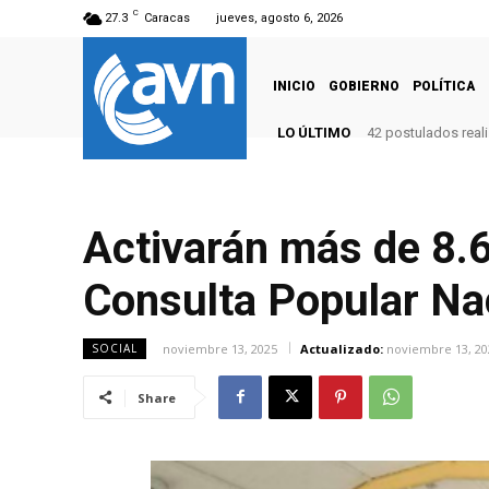
C
27.3
Caracas
jueves, agosto 6, 2026
INICIO
GOBIERNO
POLÍTICA
LO ÚLTIMO
42 postulados reali
Activarán más de 8.6
Consulta Popular Na
noviembre 13, 2025
Actualizado:
noviembre 13, 20
SOCIAL
Share