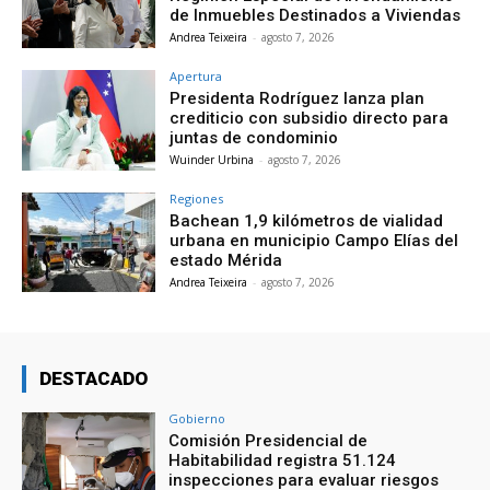
de Inmuebles Destinados a Viviendas
Andrea Teixeira
-
agosto 7, 2026
Apertura
Presidenta Rodríguez lanza plan
crediticio con subsidio directo para
juntas de condominio
Wuinder Urbina
-
agosto 7, 2026
Regiones
Bachean 1,9 kilómetros de vialidad
urbana en municipio Campo Elías del
estado Mérida
Andrea Teixeira
-
agosto 7, 2026
DESTACADO
Gobierno
Comisión Presidencial de
Habitabilidad registra 51.124
inspecciones para evaluar riesgos