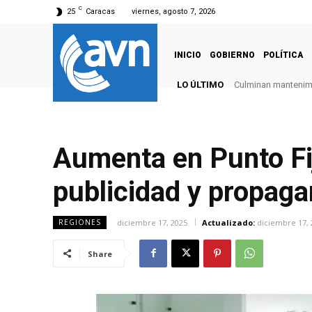
C
25
Caracas
viernes, agosto 7, 2026
INICIO
GOBIERNO
POLÍTICA
LO ÚLTIMO
Culminan mantenimie
Aumenta en Punto Fi
publicidad y propag
diciembre 17, 2025
Actualizado:
diciembre 17, 
REGIONES
Share