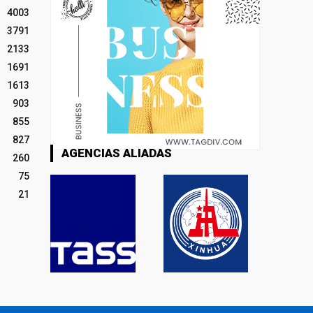
4003
3791
2133
1691
1613
903
855
827
AGENCIAS ALIADAS
260
75
21