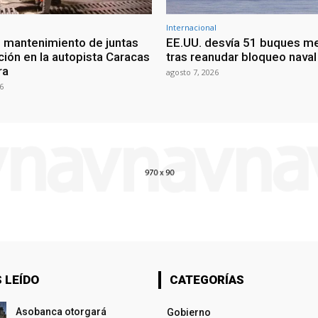
Internacional
 mantenimiento de juntas
EE.UU. desvía 51 buques m
ción en la autopista Caracas
tras reanudar bloqueo naval 
ra
agosto 7, 2026
6
 LEÍDO
CATEGORÍAS
Asobanca otorgará
Gobierno