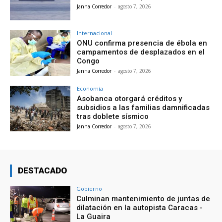
Janna Corredor
-
agosto 7, 2026
Internacional
ONU confirma presencia de ébola en
campamentos de desplazados en el
Congo
Janna Corredor
-
agosto 7, 2026
Economía
Asobanca otorgará créditos y
subsidios a las familias damnificadas
tras doblete sísmico
Janna Corredor
-
agosto 7, 2026
DESTACADO
Gobierno
Culminan mantenimiento de juntas de
dilatación en la autopista Caracas -
La Guaira