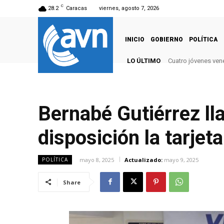
C
28.2
Caracas
viernes, agosto 7, 2026
INICIO
GOBIERNO
POLÍTICA
LO ÚLTIMO
Cuatro jóvenes vene
Bernabé Gutiérrez ll
disposición la tarjet
mayo 8, 2025
Actualizado:
mayo 9, 2025
POLÍTICA
Share