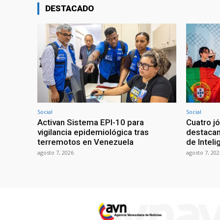
DESTACADO
Social
Social
Activan Sistema EPI-10 para
Cuatro j
vigilancia epidemiológica tras
destacan
terremotos en Venezuela
de Intelig
agosto 7, 2026
agosto 7, 202