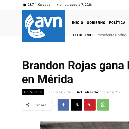
C
28.7
Caracas
viernes, agosto 7, 2026
INICIO
GOBIERNO
POLÍTICA
LO ÚLTIMO
Presidenta Rodrígu
Brandon Rojas gana la
en Mérida
enero 14, 2026
Actualizado:
enero 14, 2026
DEPORTES
Share