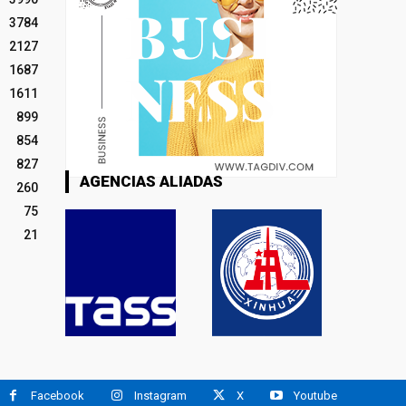
3784
2127
1687
1611
899
854
827
AGENCIAS ALIADAS
260
75
21
Facebook
Instagram
X
Youtube