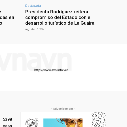
Destacada
e
Presidenta Rodríguez reitera
adas en
compromiso del Estado con el
mo
desarrollo turístico de La Guaira
agosto 7, 2026
- Advertisement -
5398
3990