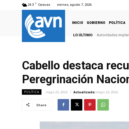
C
24.3
Caracas
viernes, agosto 7, 2026
INICIO
GOBIERNO
POLÍTICA
LO ÚLTIMO
Autoridades imple
Cabello destaca recu
Peregrinación Nacio
mayo 25, 2026
Actualizado:
mayo 25, 2026
POLÍTICA
Share