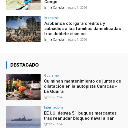
Congo
Janna Corredor
-
agosto 7, 2026
Economía
Asobanca otorgará créditos y
subsidios a las familias damnificadas
tras doblete sísmico
Janna Corredor
-
agosto 7, 2026
DESTACADO
Gobierno
Culminan mantenimiento de juntas de
dilatación en la autopista Caracas -
La Guaira
agosto 7, 2026
Internacional
EE.UU. desvía 51 buques mercantes
tras reanudar bloqueo naval a Irán
agosto 7, 2026