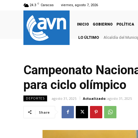
C
24.3
Caracas
viernes, agosto 7, 2026
INICIO
GOBIERNO
POLÍTICA
LO ÚLTIMO
Alcaldía del Munici
Campeonato Nacional
para ciclo olímpico
agosto 31, 2025
Actualizado:
agosto 31, 2025
DEPORTES
Share