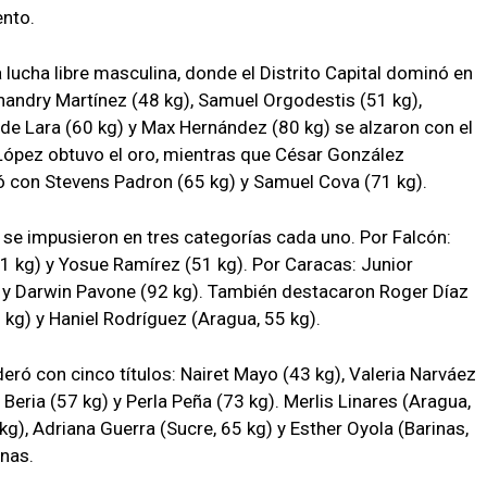
ento.
 lucha libre masculina, donde el Distrito Capital dominó en
ohandry Martínez (48 kg), Samuel Orgodestis (51 kg),
de Lara (60 kg) y Max Hernández (80 kg) se alzaron con el
l López obtuvo el oro, mientras que César González
ó con Stevens Padron (65 kg) y Samuel Cova (71 kg).
se impusieron en tres categorías cada uno. Por Falcón:
1 kg) y Yosue Ramírez (51 kg). Por Caracas: Junior
) y Darwin Pavone (92 kg). También destacaron Roger Díaz
 kg) y Haniel Rodríguez (Aragua, 55 kg).
deró con cinco títulos: Nairet Mayo (43 kg), Valeria Narváez
 Beria (57 kg) y Perla Peña (73 kg). Merlis Linares (Aragua,
 kg), Adriana Guerra (Sucre, 65 kg) y Esther Oyola (Barinas,
nas.