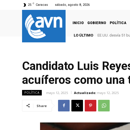
C
25
Caracas
sábado, agosto 8, 2026
INICIO
GOBIERNO
POLÍTICA
LO ÚLTIMO
EE.UU. desvía 51 b
Candidato Luis Reye
acuíferos como una 
mayo 12, 2025
Actualizado:
mayo 12, 2025
POLÍTICA
Share