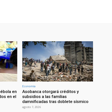
Economía
 ébola en
Asobanca otorgará créditos y
os en el
subsidios a las familias
damnificadas tras doblete sísmico
agosto 7, 2026