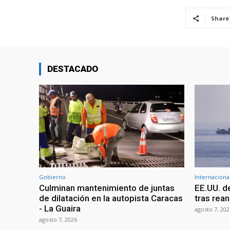
Share
DESTACADO
Gobierno
Internaciona
Culminan mantenimiento de juntas
EE.UU. d
de dilatación en la autopista Caracas
tras rean
- La Guaira
agosto 7, 202
agosto 7, 2026