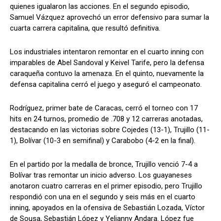
quienes igualaron las acciones. En el segundo episodio,
Samuel Vázquez aprovechó un error defensivo para sumar la
cuarta carrera capitalina, que resultó definitiva.
Los industriales intentaron remontar en el cuarto inning con
imparables de Abel Sandoval y Keivel Tarife, pero la defensa
caraqueña contuvo la amenaza. En el quinto, nuevamente la
defensa capitalina cerró el juego y aseguró el campeonato.
Rodríguez, primer bate de Caracas, cerró el torneo con 17
hits en 24 turnos, promedio de .708 y 12 carreras anotadas,
destacando en las victorias sobre Cojedes (13-1), Trujillo (11-
1), Bolívar (10-3 en semifinal) y Carabobo (4-2 en la final).
En el partido por la medalla de bronce, Trujillo venció 7-4 a
Bolívar tras remontar un inicio adverso. Los guayaneses
anotaron cuatro carreras en el primer episodio, pero Trujillo
respondió con una en el segundo y seis más en el cuarto
inning, apoyados en la ofensiva de Sebastián Lozada, Víctor
de Sousa, Sebastián López y Yelianny Andara. López fue