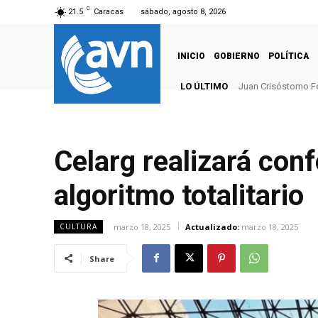
C
21.5
Caracas
sábado, agosto 8, 2026
INICIO
GOBIERNO
POLÍTICA
LO ÚLTIMO
Juan Crisóstomo F
Celarg realizará con
algoritmo totalitario
marzo 18, 2025
Actualizado:
marzo 18, 2025
CULTURA
Share