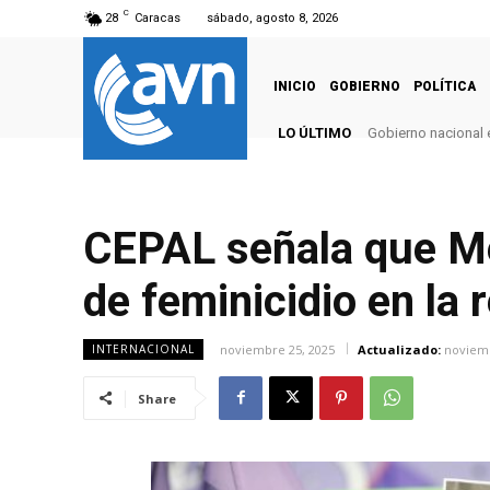
C
28
Caracas
sábado, agosto 8, 2026
INICIO
GOBIERNO
POLÍTICA
LO ÚLTIMO
Gobierno nacional e
CEPAL señala que Mé
de feminicidio en la 
noviembre 25, 2025
Actualizado:
noviemb
INTERNACIONAL
Share