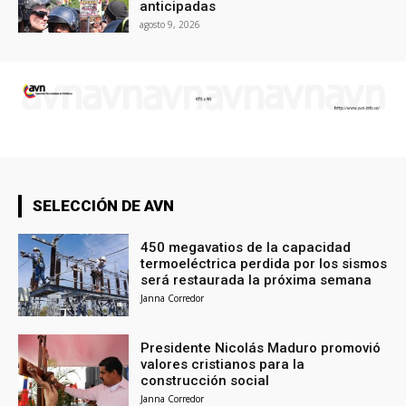
anticipadas
agosto 9, 2026
SELECCIÓN DE AVN
450 megavatios de la capacidad
termoeléctrica perdida por los sismos
será restaurada la próxima semana
Janna Corredor
Presidente Nicolás Maduro promovió
valores cristianos para la
construcción social
Janna Corredor