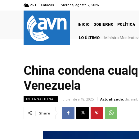
C
26.1
Caracas
viernes, agosto 7, 2026
INICIO
GOBIERNO
POLÍTICA
LO ÚLTIMO
Ministro Menéndez: 
China condena cualqu
Venezuela
diciembre 18, 2025
Actualizado:
diciembr
INTERNACIONAL
Share