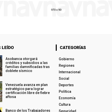
 LEÍDO
CATEGORÍAS
Asobanca otorgará
Gobierno
créditos y subsidios a las
Regiones
familias damnificadas tras
doblete sísmico
Internacional
Social
Venezuela avanza en plan
Deportes
estratégico para lograr
Política
certificación libre de fiebre
aftosa
Economía
Cultura
Banco de los Trabajadores
Seguridad