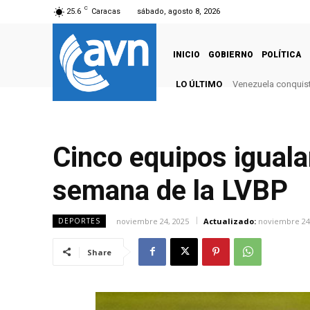
C
25.6
Caracas
sábado, agosto 8, 2026
INICIO
GOBIERNO
POLÍTICA
LO ÚLTIMO
Venezuela conquist
Cinco equipos igualan
semana de la LVBP
noviembre 24, 2025
Actualizado:
noviembre 24
DEPORTES
Share