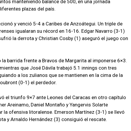
juntos manteniendo balance de 500, en una jornada
ferentes plazas del país.
cionó y venció 5-4 a Caribes de Anzoátegui. Un triple de
arenses igualaran su récord en 16-16. Edgar Navarro (3-1)
 sufrió la derrota y Christian Cosby (1) aseguró el juego con
 la barrida frente a Bravos de Margarita al imponerse 6×3.
mientras que José Dávila trabajó 5.1 innings con tres
guiando a los zulianos que se mantienen en la cima de la
Doubront (0-1) el perdedor.
vó el triunfo 9×7 ante Leones del Caracas en otro capítulo
her Areinamo, Daniel Montaño y Yangervis Solarte
 la ofensiva litoralense. Emerson Martínez (3-1) se llevó
rota y Arnaldo Hernández (3) consiguió el rescate.