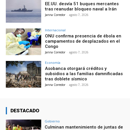
EE.UU. desvía 51 buques mercantes
tras reanudar bloqueo naval a Irán
Janna Corredor
-
agosto 7, 2026
Internacional
ONU confirma presencia de ébola en
campamentos de desplazados en el
Congo
Janna Corredor
-
agosto 7, 2026
Economía
Asobanca otorgará créditos y
subsidios a las familias damnificadas
tras doblete sísmico
Janna Corredor
-
agosto 7, 2026
DESTACADO
Gobierno
Culminan mantenimiento de juntas de