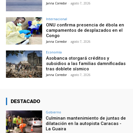
Janna Corredor
-
agosto 7, 2026
Internacional
ONU confirma presencia de ébola en
campamentos de desplazados en el
Congo
Janna Corredor
-
agosto 7, 2026
Economía
Asobanca otorgará créditos y
subsidios a las familias damnificadas
tras doblete sísmico
Janna Corredor
-
agosto 7, 2026
DESTACADO
Gobierno
Culminan mantenimiento de juntas de
dilatación en la autopista Caracas -
La Guaira