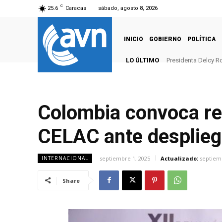
C
25.6
Caracas
sábado, agosto 8, 2026
INICIO
GOBIERNO
POLÍTICA
LO ÚLTIMO
Presidenta Delcy Ro
Colombia convoca reu
CELAC ante despliegu
septiembre 1, 2025
Actualizado:
septiem
INTERNACIONAL
Share