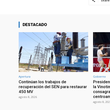
Share
DESTACADO
Apertura
Gobierno
Continúan los trabajos de
President
recuperación del SEN para restaurar
la Vinoti
450 MV
consagr
centroa
agosto 8, 2026
agosto 8, 202