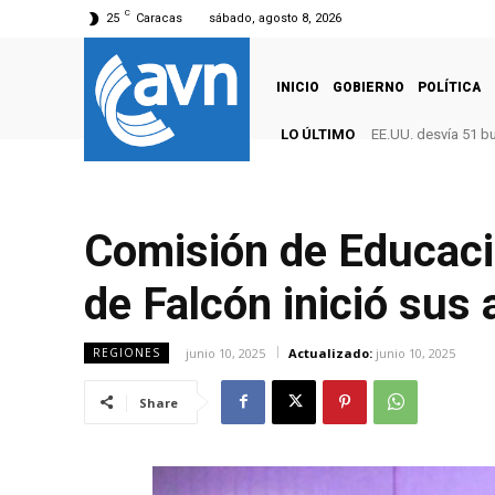
C
25
Caracas
sábado, agosto 8, 2026
INICIO
GOBIERNO
POLÍTICA
LO ÚLTIMO
EE.UU. desvía 51 b
Comisión de Educació
de Falcón inició sus 
junio 10, 2025
Actualizado:
junio 10, 2025
REGIONES
Share