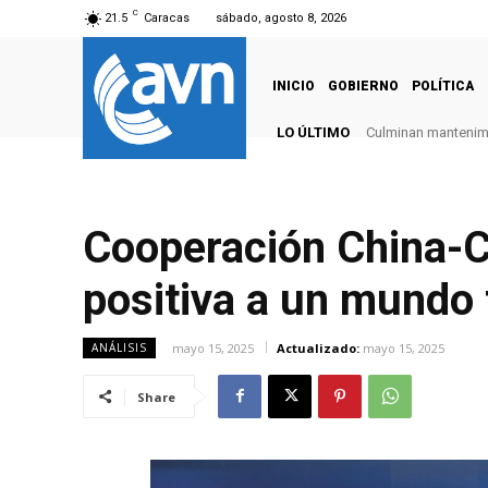
C
21.5
Caracas
sábado, agosto 8, 2026
INICIO
GOBIERNO
POLÍTICA
LO ÚLTIMO
Culminan mantenimie
Cooperación China-C
positiva a un mundo 
mayo 15, 2025
Actualizado:
mayo 15, 2025
ANÁLISIS
Share