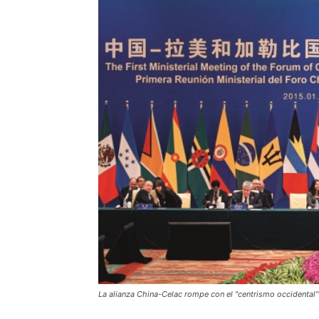
La alianza China-Celac rompe con el "centrismo occidental" y 