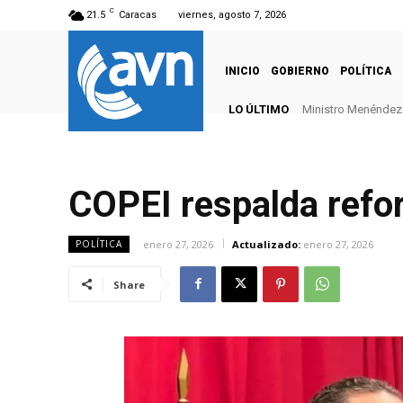
C
21.5
Caracas
viernes, agosto 7, 2026
INICIO
GOBIERNO
POLÍTICA
LO ÚLTIMO
Ministro Menéndez: 
COPEI respalda refo
enero 27, 2026
Actualizado:
enero 27, 2026
POLÍTICA
Share