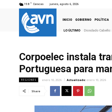
C
19.8
Caracas
jueves, agosto 6, 2026
INICIO
GOBIERNO
POLÍTICA
LO ÚLTIMO
Diosdado Cabello: 
Corpoelec instala t
Portuguesa para mant
enero 10, 2026
Actualizado:
enero 10, 2026
REGIONES
Share