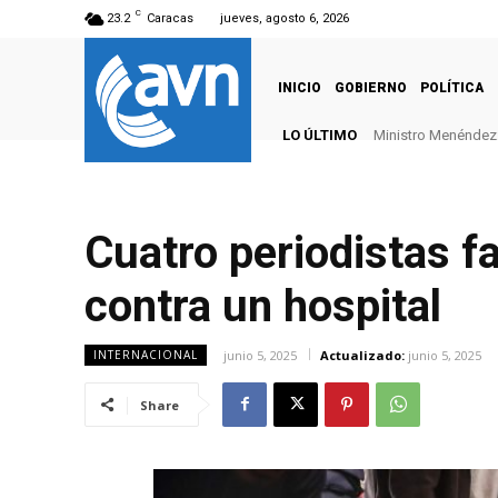
C
23.2
Caracas
jueves, agosto 6, 2026
INICIO
GOBIERNO
POLÍTICA
LO ÚLTIMO
Ministro Menéndez: 
Cuatro periodistas fa
contra un hospital
junio 5, 2025
Actualizado:
junio 5, 2025
INTERNACIONAL
Share