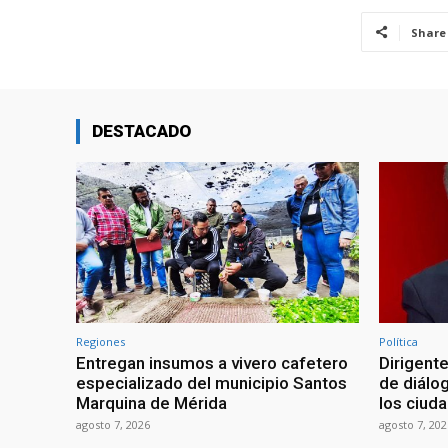
Share
DESTACADO
Regiones
Política
Entregan insumos a vivero cafetero
Dirigente
especializado del municipio Santos
de diálo
Marquina de Mérida
los ciud
agosto 7, 2026
agosto 7, 202