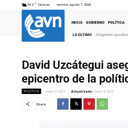
C
24.3
Caracas
viernes, agosto 7, 2026
INICIO
GOBIERNO
POLÍTICA
LO ÚLTIMO
Dirigentes opositor
David Uzcátegui ase
epicentro de la políti
mayo 4, 2025
Actualizado:
mayo 4, 2025
POLÍTICA
Share