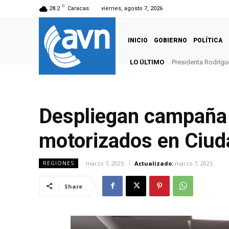
C
28.2
Caracas
viernes, agosto 7, 2026
INICIO
GOBIERNO
POLÍTICA
LO ÚLTIMO
Presidenta Rodrígue
Despliegan campaña d
motorizados en Ciud
marzo 7, 2025
Actualizado:
marzo 7, 2025
REGIONES
Share