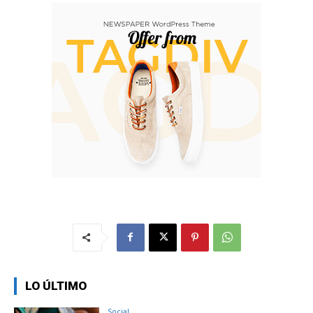
LO ÚLTIMO
Social