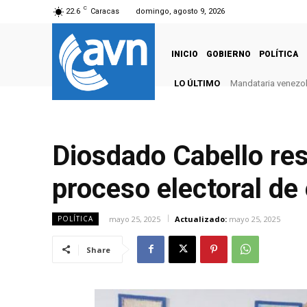
C
22.6
Caracas
domingo, agosto 9, 2026
INICIO
GOBIERNO
POLÍTICA
LO ÚLTIMO
Mandataria venezola
Diosdado Cabello res
proceso electoral de
mayo 25, 2025
Actualizado:
mayo 25, 2025
POLÍTICA
Share