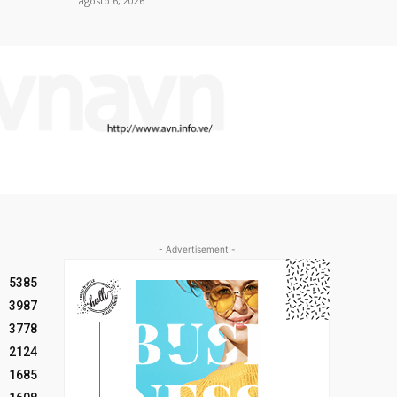
agosto 6, 2026
- Advertisement -
5385
3987
3778
2124
1685