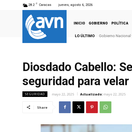
C
28.2
Caracas
jueves, agosto 6, 2026
INICIO
GOBIERNO
POLÍTICA
LO ÚLTIMO
Gobierno Nacional 
Diosdado Cabello: Se
seguridad para velar 
mayo 22, 2025
Actualizado:
mayo 22, 2025
SEGURIDAD
Share