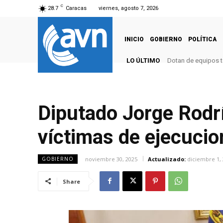
C
28.7
Caracas
viernes, agosto 7, 2026
INICIO
GOBIERNO
POLÍTICA
LO ÚLTIMO
Dotan de equipos t
Diputado Jorge Rodrí
víctimas de ejecucion
noviembre 30, 2025
Actualizado:
diciembre 1,
GOBIERNO
Share