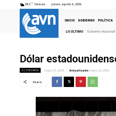
C
28.2
Caracas
jueves, agosto 6, 2026
INICIO
GOBIERNO
POLÍTICA
LO ÚLTIMO
Gobierno Nacional 
Dólar estadounidense
mayo 25, 2026
Actualizado:
mayo 25, 2026
ECONOMÍA
Share