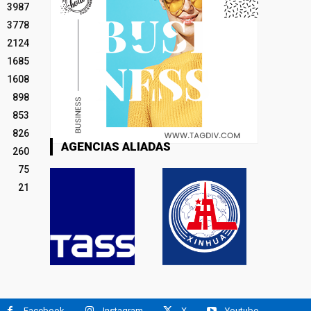
3987
3778
2124
1685
1608
898
853
826
AGENCIAS ALIADAS
260
75
21
Facebook
Instagram
X
Youtube