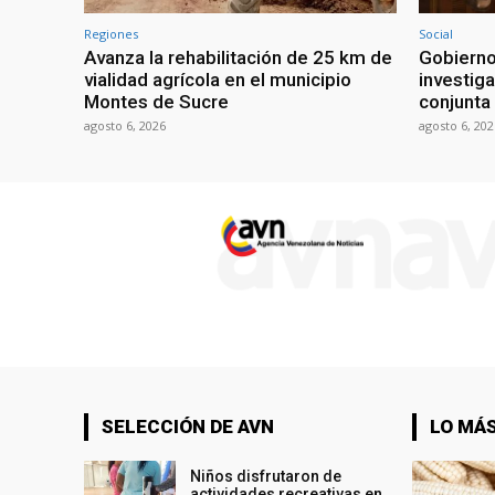
Regiones
Social
Avanza la rehabilitación de 25 km de
Gobierno
vialidad agrícola en el municipio
investiga
Montes de Sucre
conjunta
agosto 6, 2026
agosto 6, 202
SELECCIÓN DE AVN
LO MÁS
Niños disfrutaron de
actividades recreativas en