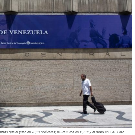
ras que el yuan en 78,10 bolívares; la lira turca en 11,60; y el rublo en 7,41. Foto: