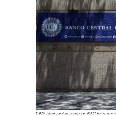
El BCV detalló que el euro se ubica en 615,50 bolívares; mient