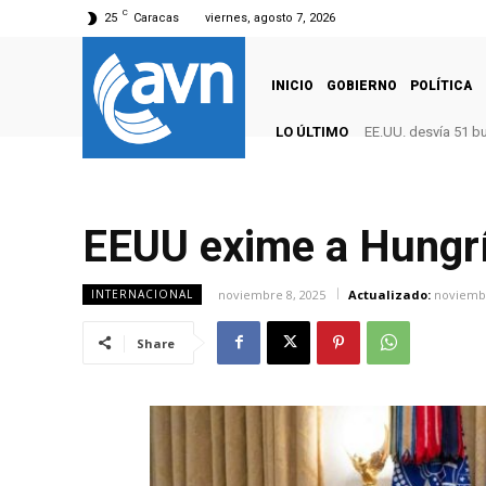
C
25
Caracas
viernes, agosto 7, 2026
INICIO
GOBIERNO
POLÍTICA
LO ÚLTIMO
EE.UU. desvía 51 b
EEUU exime a Hungrí
noviembre 8, 2025
Actualizado:
noviembr
INTERNACIONAL
Share