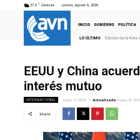
C
27.3
Caracas
jueves, agosto 6, 2026
INICIO
GOBIERNO
POLÍTICA
LO ÚLTIMO
Edición de la Ruta 
EEUU y China acuerd
interés mutuo
mayo 17, 2026
Actualizado:
mayo 18, 202
INTERNACIONAL
Share