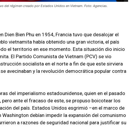
ativo del régimen creado por Estados Unidos en Vietnam. Foto: Agencias.
en Dien Bien Phu en 1954, Francia tuvo que desalojar el
blo vietnamita había obtenido una gran victoria, el país
odo el territorio en ese momento. Esta situación dio inicio
amita. El Partido Comunista de Vietnam (PCV) se vio
trucción socialista en el norte a fin de que este sirviera
e se avecinaban y la revolución democrática popular contra
ras del imperialismo estadounidense, quien en el pasado
 pero ante el fracaso de este, se propuso boicotear los
cación del país. Estados Unidos esgrimió –en el marco de
gún Washington debían impedir la expansión del comunismo
urrieron a razones de seguridad nacional para justificar su