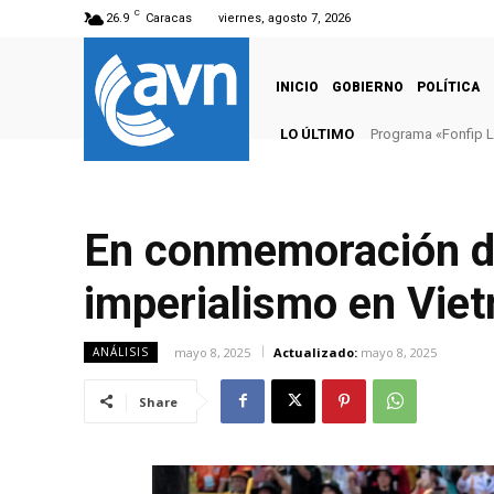
C
26.9
Caracas
viernes, agosto 7, 2026
INICIO
GOBIERNO
POLÍTICA
LO ÚLTIMO
Programa «Fonfip Lle
Culminan trabajo
En conmemoración del
imperialismo en Vie
mayo 8, 2025
Actualizado:
mayo 8, 2025
ANÁLISIS
Share