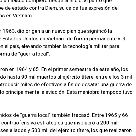
ó un fiasco completo desde el inicio, al punto que
 de estado contra Diem, su caída fue expresión del
dos en Vietnam.
1963, dio origen a un nuevo plan que significó la
e Estados Unidos en Vietnam de forma permanente y el
 el país, elevando también la tecnología militar para
ma de “guerra local”.
aron en 1964 y 65. En el primer semestre de este año, los
 hasta 90 mil muertos al ejército títere, entre ellos 3 mil
roducir miles de efectivos a fin de desatar una guerra de
ando principalmente la aviación. Esta maniobra tampoco tuvo
nidos de “guerra local” también fracasó. Entre 1965 y 66
contraofensiva estratégica que involucró a 200 mil
s aliados y 500 mil del ejército títere, los que realizaron