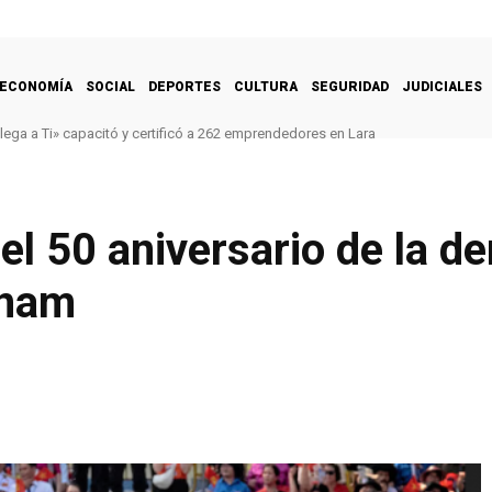
ECONOMÍA
SOCIAL
DEPORTES
CULTURA
SEGURIDAD
JUDICIALES
ga a Ti» capacitó y certificó a 262 emprendedores en Lara
s de impermeabilización en Velódromo Vicente Laguna de Trujillo
 50 aniversario de la der
tnam