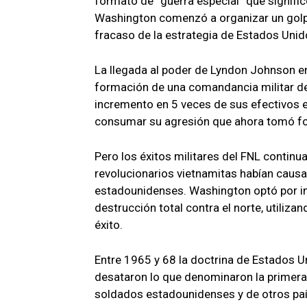
formato de “guerra especial” que signific
Washington comenzó a organizar un golpe
fracaso de la estrategia de Estados Uni
La llegada al poder de Lyndon Johnson en 
formación de una comandancia militar d
incremento en 5 veces de sus efectivos en
consumar su agresión que ahora tomó for
Pero los éxitos militares del FNL continu
revolucionarios vietnamitas habían causado
estadounidenses. Washington optó por int
destrucción total contra el norte, utiliz
éxito.
Entre 1965 y 68 la doctrina de Estados U
desataron lo que denominaron la primera 
soldados estadounidenses y de otros paíse