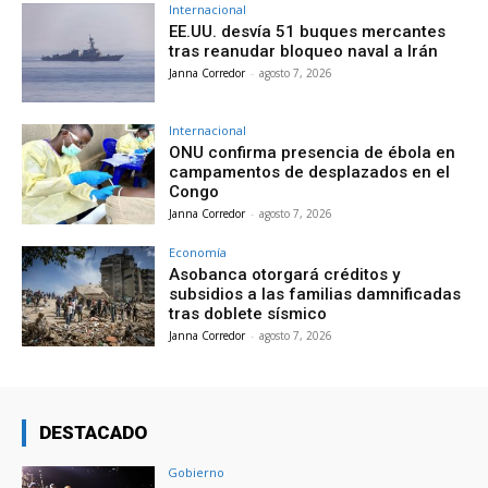
Internacional
EE.UU. desvía 51 buques mercantes
tras reanudar bloqueo naval a Irán
Janna Corredor
-
agosto 7, 2026
Internacional
ONU confirma presencia de ébola en
campamentos de desplazados en el
Congo
Janna Corredor
-
agosto 7, 2026
Economía
Asobanca otorgará créditos y
subsidios a las familias damnificadas
tras doblete sísmico
Janna Corredor
-
agosto 7, 2026
DESTACADO
Gobierno