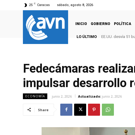
C
25
Caracas
sábado, agosto 8, 2026
INICIO
GOBIERNO
POLÍTICA
LO ÚLTIMO
EE.UU. desvía 51 b
Fedecámaras realiza
impulsar desarrollo 
junio 2, 2026
Actualizado:
junio 2, 2026
ECONOMÍA
Share