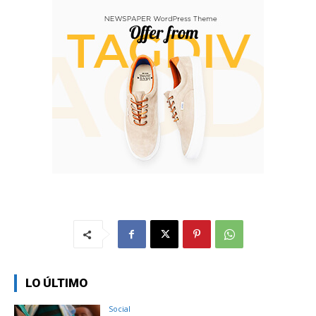
LO ÚLTIMO
Social