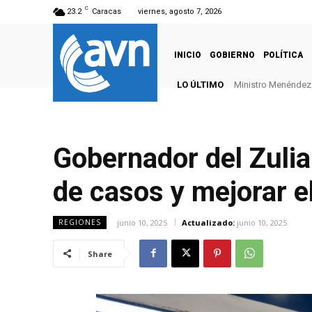
C
23.2
Caracas
viernes, agosto 7, 2026
INICIO
GOBIERNO
POLÍTICA
LO ÚLTIMO
Ministro Menéndez: 
Gobernador del Zulia
de casos y mejorar el
junio 10, 2025
Actualizado:
junio 10, 2025
REGIONES
Share