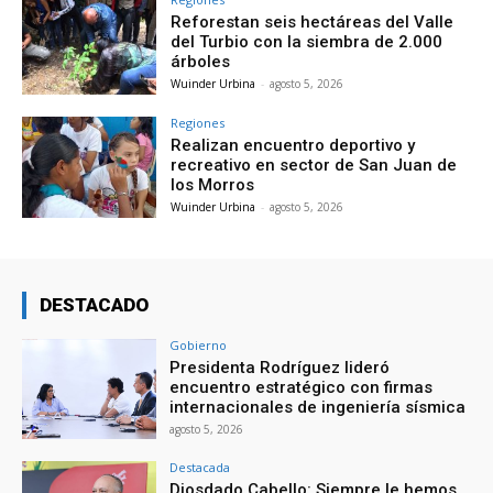
Reforestan seis hectáreas del Valle
del Turbio con la siembra de 2.000
árboles
Wuinder Urbina
-
agosto 5, 2026
Regiones
Realizan encuentro deportivo y
recreativo en sector de San Juan de
los Morros
Wuinder Urbina
-
agosto 5, 2026
DESTACADO
Gobierno
Presidenta Rodríguez lideró
encuentro estratégico con firmas
internacionales de ingeniería sísmica
agosto 5, 2026
Destacada
Diosdado Cabello: Siempre le hemos