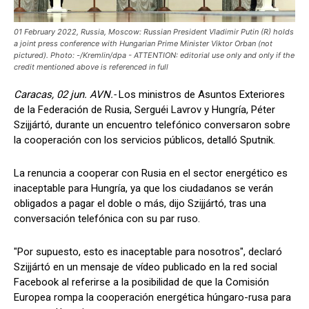
01 February 2022, Russia, Moscow: Russian President Vladimir Putin (R) holds
a joint press conference with Hungarian Prime Minister Viktor Orban (not
pictured). Photo: -/Kremlin/dpa - ATTENTION: editorial use only and only if the
credit mentioned above is referenced in full
Caracas, 02 jun. AVN.-
Los ministros de Asuntos Exteriores
de la Federación de Rusia, Serguéi Lavrov y Hungría, Péter
Szijjártó, durante un encuentro telefónico conversaron sobre
la cooperación con los servicios públicos, detalló Sputnik.
La renuncia a cooperar con Rusia en el sector energético es
inaceptable para Hungría, ya que los ciudadanos se verán
obligados a pagar el doble o más, dijo Szijjártó, tras una
conversación telefónica con su par ruso.
"Por supuesto, esto es inaceptable para nosotros", declaró
Szijjártó en un mensaje de vídeo publicado en la red social
Facebook al referirse a la posibilidad de que la Comisión
Europea rompa la cooperación energética húngaro-rusa para