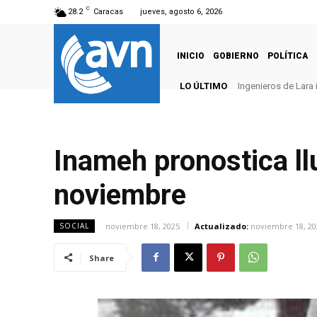
C
28.2
Caracas
jueves, agosto 6, 2026
INICIO
GOBIERNO
POLÍTICA
LO ÚLTIMO
Ingenieros de Lara 
Inameh pronostica ll
noviembre
noviembre 18, 2025
Actualizado:
noviembre 18, 20
SOCIAL
Share