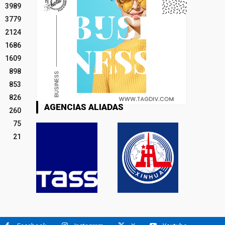
3989
3779
2124
1686
1609
898
853
826
AGENCIAS ALIADAS
260
75
21