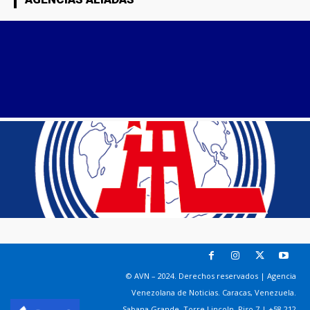
© AVN – 2024. Derechos reservados | Agencia
Venezolana de Noticias. Caracas, Venezuela.
Sabana Grande. Torre Lincoln, Piso 7 | +58 212