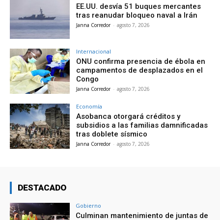
EE.UU. desvía 51 buques mercantes
tras reanudar bloqueo naval a Irán
Janna Corredor
-
agosto 7, 2026
Internacional
ONU confirma presencia de ébola en
campamentos de desplazados en el
Congo
Janna Corredor
-
agosto 7, 2026
Economía
Asobanca otorgará créditos y
subsidios a las familias damnificadas
tras doblete sísmico
Janna Corredor
-
agosto 7, 2026
DESTACADO
Gobierno
Culminan mantenimiento de juntas de