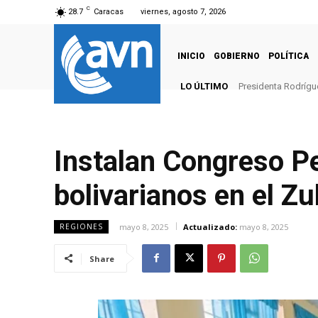
C
28.7
Caracas
viernes, agosto 7, 2026
INICIO
GOBIERNO
POLÍTICA
LO ÚLTIMO
Presidenta Rodrígu
Instalan Congreso P
bolivarianos en el Zu
mayo 8, 2025
Actualizado:
mayo 8, 2025
REGIONES
Share