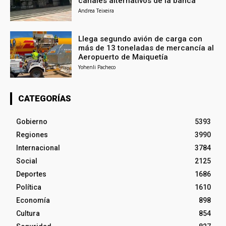
canales alternativos de la banca
Andrea Teixeira
Llega segundo avión de carga con
más de 13 toneladas de mercancía al
Aeropuerto de Maiquetía
Yohenli Pacheco
CATEGORÍAS
Gobierno
5393
Regiones
3990
Internacional
3784
Social
2125
Deportes
1686
Política
1610
Economía
898
Cultura
854