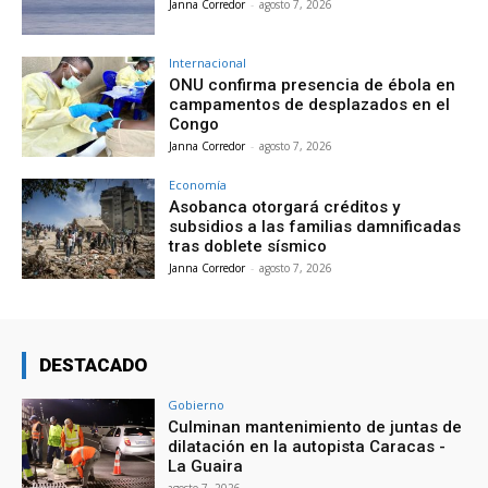
Janna Corredor
-
agosto 7, 2026
Internacional
ONU confirma presencia de ébola en
campamentos de desplazados en el
Congo
Janna Corredor
-
agosto 7, 2026
Economía
Asobanca otorgará créditos y
subsidios a las familias damnificadas
tras doblete sísmico
Janna Corredor
-
agosto 7, 2026
DESTACADO
Gobierno
Culminan mantenimiento de juntas de
dilatación en la autopista Caracas -
La Guaira
agosto 7, 2026