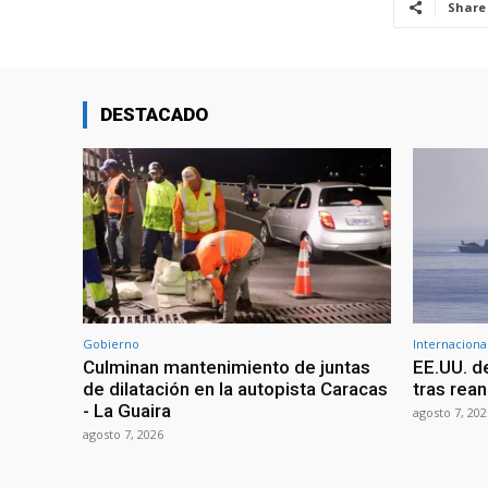
Share
DESTACADO
Gobierno
Internaciona
Culminan mantenimiento de juntas
EE.UU. d
de dilatación en la autopista Caracas
tras rean
- La Guaira
agosto 7, 202
agosto 7, 2026