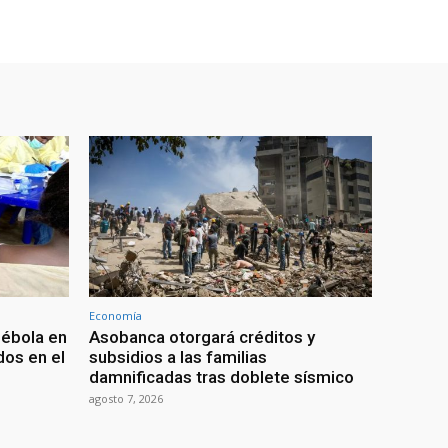
Economía
 ébola en
Asobanca otorgará créditos y
os en el
subsidios a las familias
damnificadas tras doblete sísmico
agosto 7, 2026