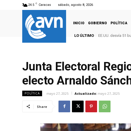
C
24.5
Caracas
sábado, agosto 8, 2026
INICIO
GOBIERNO
POLÍTICA
LO ÚLTIMO
EE.UU. desvía 51 b
Junta Electoral Regi
electo Arnaldo Sánc
mayo 27, 2025
Actualizado:
mayo 27, 2025
POLÍTICA
Share