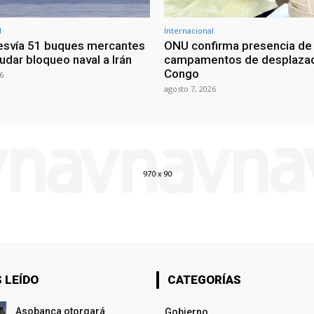
l
Internacional
esvía 51 buques mercantes
ONU confirma presencia de
udar bloqueo naval a Irán
campamentos de desplazad
Congo
6
agosto 7, 2026
 LEÍDO
CATEGORÍAS
Asobanca otorgará
Gobierno