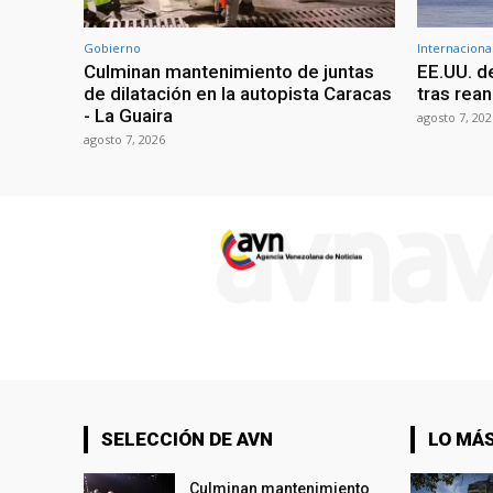
Gobierno
Internaciona
Culminan mantenimiento de juntas
EE.UU. d
de dilatación en la autopista Caracas
tras rean
- La Guaira
agosto 7, 202
agosto 7, 2026
SELECCIÓN DE AVN
LO MÁS
Culminan mantenimiento