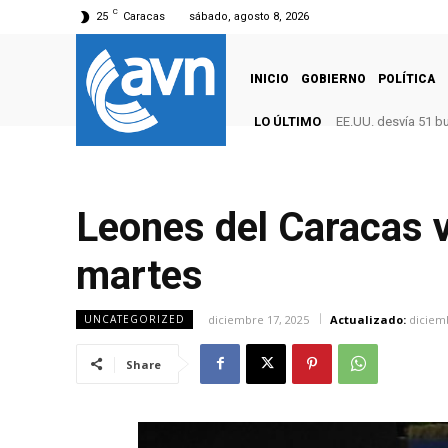
C
25
Caracas
sábado, agosto 8, 2026
INICIO
GOBIERNO
POLÍTICA
LO ÚLTIMO
EE.UU. desvía 51 b
Leones del Caracas v
martes
diciembre 17, 2025
Actualizado:
diciem
UNCATEGORIZED
Share