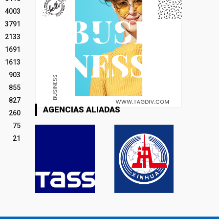
4003
3791
2133
1691
1613
903
855
827
AGENCIAS ALIADAS
260
75
21