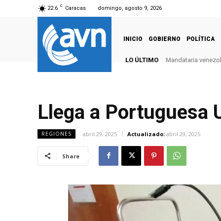
C
22.6
Caracas
domingo, agosto 9, 2026
INICIO
GOBIERNO
POLÍTICA
LO ÚLTIMO
Mandataria venezola
Llega a Portuguesa U
abril 29, 2025
Actualizado:
abril 29, 2025
REGIONES
Share